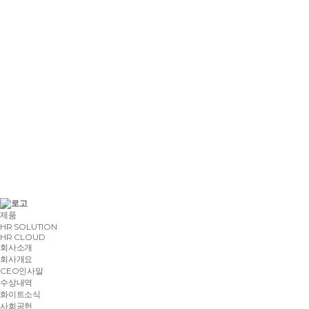
자세히보기
고객업종
회계 컨설팅/서비스
구축범위
인사영역 전 범위
제품
HR SOLUTION
HR CLOUD
회사소개
회사개요
CEO인사말
자세히보기
수상내역
고객업종
화이트소식
종합광고대행사/서비스
사회공헌